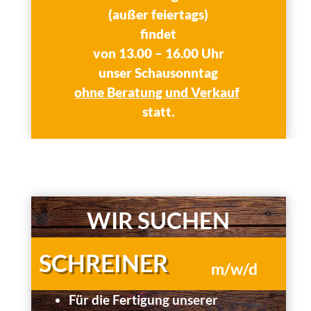
(außer feiertags)
findet
von 13.00 – 16.00 Uhr
unser
Schausonntag
ohne Beratung und Verkauf
statt.
Quooker
WIR SUCHEN
SCHREINER
m/w/d
Für die Fertigung unserer