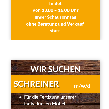
findet
von 13.00 – 16.00 Uhr
unser
Schausonntag
ohne Beratung und Verkauf
statt.
Schreiner gesucht
WIR SUCHEN
SCHREINER
m/w/d
Für die Fertigung unserer
individuellen Möbel