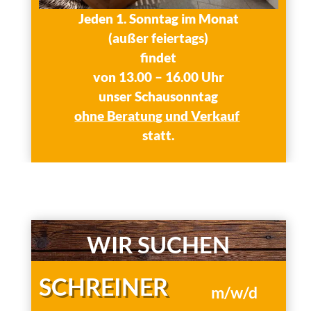
Jeden 1. Sonntag im Monat
(außer feiertags)
findet
von 13.00 – 16.00 Uhr
unser
Schausonntag
ohne Beratung und Verkauf
statt.
Schausonntag
WIR SUCHEN
SCHREINER
m/w/d