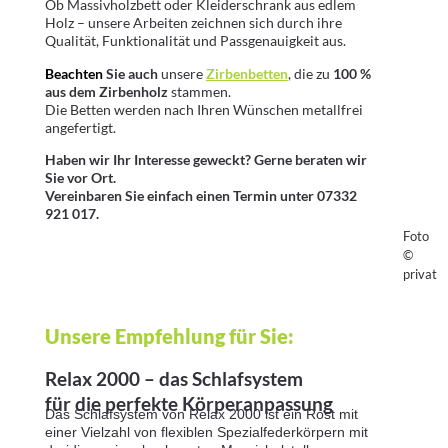
Ob Massivholzbett oder Kleiderschrank aus edlem
Holz – unsere Arbeiten zeichnen sich durch ihre
Qualität, Funktionalität und Passgenauigkeit aus.
Beachten
Sie auch
unsere
Zirbenbetten
, die zu
100 %
aus dem Zirbenholz
stammen.
Die Betten werden nach Ihren Wünschen metallfrei
angefertigt.
Haben wir Ihr Interesse geweckt? Gerne beraten wir
Sie vor Ort.
Vereinbaren Sie einfach einen Termin unter 07332
921 017.
Foto
©
privat
Unsere Empfehlung für Sie:
Relax 2000 – das Schlafsystem
für die perfekte Körperanpassung
Das Schlafsystem von Relax 2000 ist ein Rost mit
einer Vielzahl von flexiblen Spezialfederkörpern mit